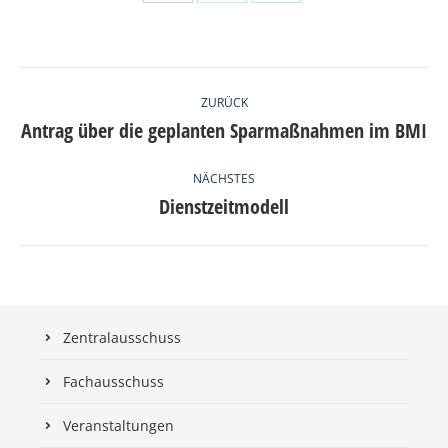
on
on
on
Facebook
Twitter
WhatsApp
KOMMENTARNAVIGATION
ZURÜCK
Antrag über die geplanten Sparmaßnahmen im BMI
Vorheriger
Beitrag:
NÄCHSTES
Dienstzeitmodell
Nächster
Beitrag:
Zentralausschuss
Fachausschuss
Veranstaltungen