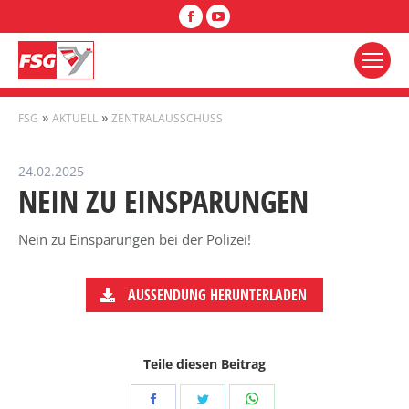
Facebook
YouTube
»
»
FSG
AKTUELL
ZENTRALAUSSCHUSS
24.02.2025
NEIN ZU EINSPARUNGEN
Nein zu Einsparungen bei der Polizei!
AUSSENDUNG HERUNTERLADEN
Teile diesen Beitrag
Share
Share
Share