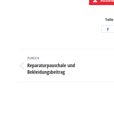
AUSSEN
Teile
S
o
F
KOMMENTARNAVIGATION
ZURÜCK
Reparaturpauschale und
Vorheriger
Bekleidungsbeitrag
Beitrag: