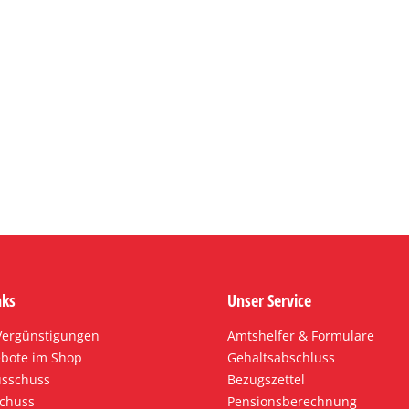
nks
Unser Service
 Vergünstigungen
Amtshelfer & Formulare
bote im Shop
Gehaltsabschluss
usschuss
Bezugszettel
chuss
Pensionsberechnung