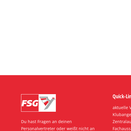
Quick-Li
aktuelle
Klubange
Du hast Fragen an deinen
Zentrala
Personalvertreter oder weißt nicht an
Fachauss