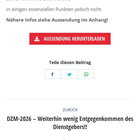
in einigen essenziellen Punkten jedoch nicht.
Nähere Infos siehe Aussendung im Anhang!
AUSSENDUNG HERUNTERLADEN
Teile diesen Beitrag
Share
Share
Share
on
on
on
Facebook
Twitter
WhatsApp
KOMMENTARNAVIGATION
ZURÜCK
DZM-2026 – Weiterhin wenig Entgegenkommen des
Vorheriger
Dienstgebers!!
Beitrag: