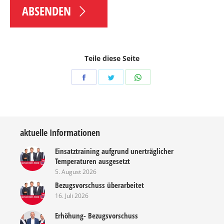
ABSENDEN
Teile diese Seite
Share
Share
Share
on
on
on
Facebook
Twitter
WhatsApp
aktuelle Informationen
Einsatztraining aufgrund unerträglicher
Temperaturen ausgesetzt
5. August 2026
Bezugsvorschuss überarbeitet
16. Juli 2026
Erhöhung- Bezugsvorschuss