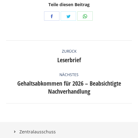
Teile diesen Beitrag
Share
Share
Share
on
on
on
Facebook
Twitter
WhatsApp
KOMMENTARNAVIGATION
ZURÜCK
Leserbrief
Vorheriger
Beitrag:
NÄCHSTES
Gehaltsabkommen für 2026 – Beabsichtigte
Nächster
Nachverhandlung
Beitrag:
Zentralausschuss