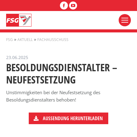
Facebook
YouTube
»
»
FSG
AKTUELL
FACHAUSSCHUSS
23.06.2025
BESOLDUNGSDIENSTALTER –
NEUFESTSETZUNG
Unstimmigkeiten bei der Neufestsetzung des
Besoldungsdienstalters behoben!
AUSSENDUNG HERUNTERLADEN