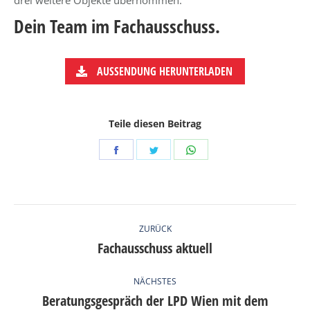
drei weitere Objekte übernommen.
Dein Team im Fachausschuss.
AUSSENDUNG HERUNTERLADEN
Teile diesen Beitrag
Share
Share
Share
on
on
on
Facebook
Twitter
WhatsApp
KOMMENTARNAVIGATION
ZURÜCK
Fachausschuss aktuell
Vorheriger
Beitrag:
NÄCHSTES
Beratungsgespräch der LPD Wien mit dem
Nächster