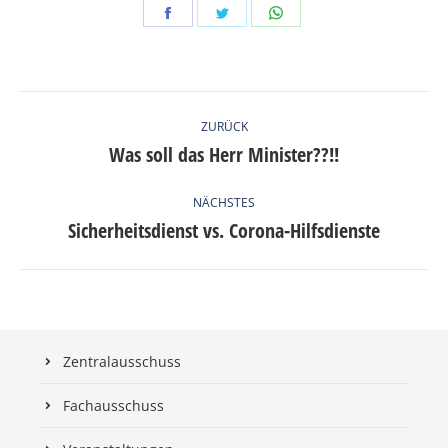
Share
Share
Share
on
on
on
Facebook
Twitter
WhatsApp
KOMMENTARNAVIGATION
ZURÜCK
Was soll das Herr Minister??!!
Vorheriger
Beitrag:
NÄCHSTES
Sicherheitsdienst vs. Corona-Hilfsdienste
Nächster
Beitrag:
Zentralausschuss
Fachausschuss