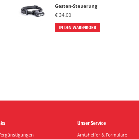
Gesten-Steuerung
€
34,00
IN DEN WARENKORB
nks
Unser Service
 Vergünstigungen
Amtshelfer & Formulare