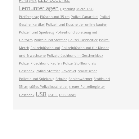
Hund groß
Lernunterlagen
Lightning
Micro-USB
Pfefferspray
Plüschhund 35 cm
Polizei Fanartikel
Polizei
Geschenkartikel
Polizeihund Kuscheltier online kaufen
Polizeihund Spielzeug
Polizeihund Spielzeug mit
Uniform
Polizeihund Stofftier
Polizei Kuscheltier
Polizei
Merch
Polizeiplüschhund
Polizeiplüschhund für Kinder
und Erwachsene
Polizeiplüschhund in Geschenkbox
Polizei Plüschhund kaufen
Polizei Stoffhund als
Geschenk
Polizei Stofftier
RavenSet
realistischer
Polizeihund Spielzeug
Schuhe
Sohlenwärmer
Stoffhund
35 cm
süßes Polizeikuscheltier
treuer Polizeibegleiter
USB
Geschenk
USB-C
USB-Kabel