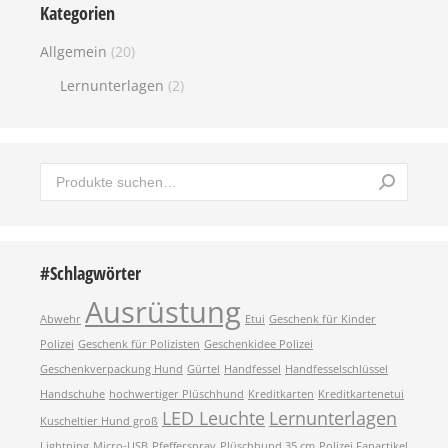
Kategorien
Allgemein
(20)
Lernunterlagen
(2)
#Schlagwörter
Ausrüstung
Abwehr
Etui
Geschenk für Kinder
Polizei
Geschenk für Polizisten
Geschenkidee Polizei
Geschenkverpackung Hund
Gürtel
Handfessel
Handfesselschlüssel
Handschuhe
hochwertiger Plüschhund
Kreditkarten
Kreditkartenetui
LED Leuchte
Lernunterlagen
Kuscheltier Hund groß
Lightning
Micro-USB
Pfefferspray
Plüschhund 35 cm
Polizei Fanartikel