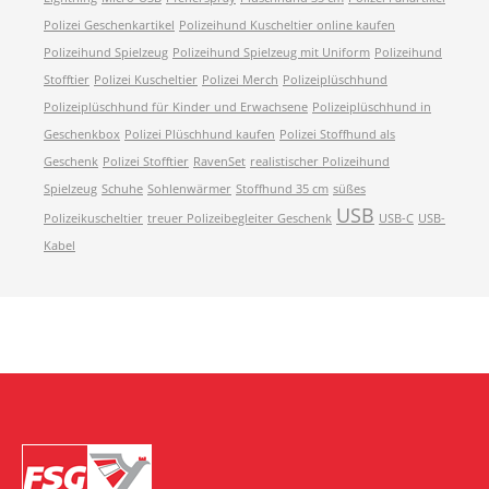
Polizei Geschenkartikel
Polizeihund Kuscheltier online kaufen
Polizeihund Spielzeug
Polizeihund Spielzeug mit Uniform
Polizeihund
Stofftier
Polizei Kuscheltier
Polizei Merch
Polizeiplüschhund
Polizeiplüschhund für Kinder und Erwachsene
Polizeiplüschhund in
Geschenkbox
Polizei Plüschhund kaufen
Polizei Stoffhund als
Geschenk
Polizei Stofftier
RavenSet
realistischer Polizeihund
Spielzeug
Schuhe
Sohlenwärmer
Stoffhund 35 cm
süßes
USB
Polizeikuscheltier
treuer Polizeibegleiter Geschenk
USB-C
USB-
Kabel