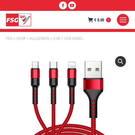
Facebook
YouTube
€
0,00
0
FSG
»
SHOP
»
ALLGEMEIN
»
3-IN-1 USB KABEL
Sie befinden sich hier: