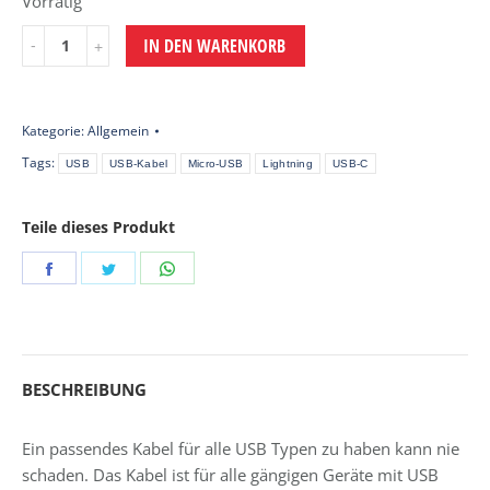
Vorrätig
Menge
IN DEN WARENKORB
Kategorie:
Allgemein
Tags:
USB
USB-Kabel
Micro-USB
Lightning
USB-C
Teile dieses Produkt
Share
Share
Share
on
on
on
Facebook
Twitter
WhatsApp
BESCHREIBUNG
Ein passendes Kabel für alle USB Typen zu haben kann nie
schaden. Das Kabel ist für alle gängigen Geräte mit USB