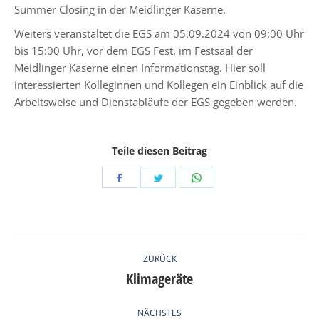
Summer Closing in der Meidlinger Kaserne.
Weiters veranstaltet die EGS am 05.09.2024 von 09:00 Uhr
bis 15:00 Uhr, vor dem EGS Fest, im Festsaal der
Meidlinger Kaserne einen Informationstag. Hier soll
interessierten Kolleginnen und Kollegen ein Einblick auf die
Arbeitsweise und Dienstabläufe der EGS gegeben werden.
Teile diesen Beitrag
Share
Share
Share
on
on
on
Facebook
Twitter
WhatsApp
KOMMENTARNAVIGATION
ZURÜCK
Klimageräte
Vorheriger
Beitrag:
NÄCHSTES