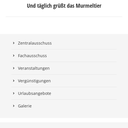
Und täglich grüßt das Murmeltier
Nächster
Beitrag:
Zentralausschuss
Fachausschuss
Veranstaltungen
Vergünstigungen
Urlaubsangebote
Galerie