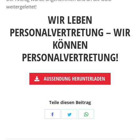
weitergeleitet!
WIR LEBEN
PERSONALVERTRETUNG – WIR
KÖNNEN
PERSONALVERTRETUNG!
AUSSENDUNG HERUNTERLADEN
Teile diesen Beitrag
Share
Share
Share
on
on
on
Facebook
Twitter
WhatsApp