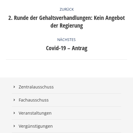
KOMMENTARNAVIGATION
ZURÜCK
2. Runde der Gehaltsverhandlungen: Kein Angebot
Vorheriger
der Regierung
Beitrag:
NÄCHSTES
Covid-19 – Antrag
Nächster
Beitrag:
Zentralausschuss
Fachausschuss
Veranstaltungen
Vergünstigungen